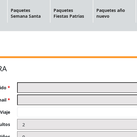
Paquetes
Paquetes
Paquetes año
Semana Santa
Fiestas Patrias
nuevo
RA
lido
*
mail
*
Viaje
ultos
Niños