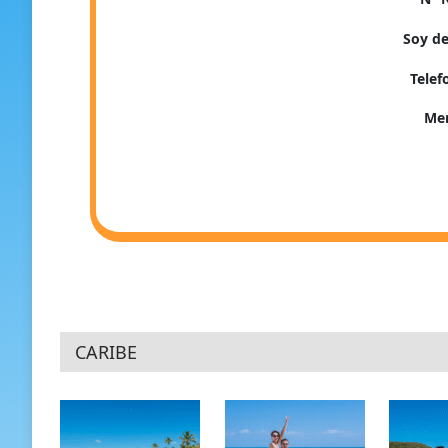
Soy de
Tele
Me
CARIBE