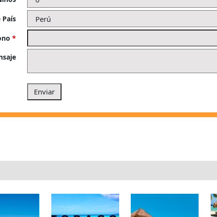
 País
fono
*
nsaje