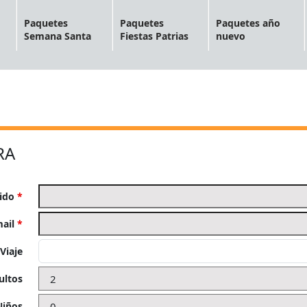
Paquetes
Paquetes
Paquetes año
Semana Santa
Fiestas Patrias
nuevo
RA
lido
*
mail
*
Viaje
ultos
Niños