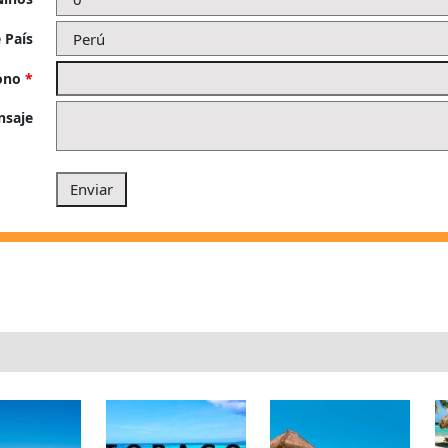
 País
fono
*
nsaje