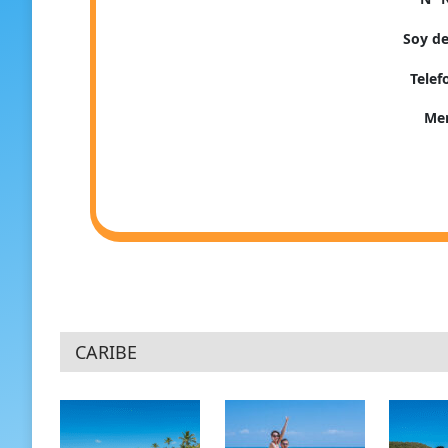
Soy de
Tele
Me
CARIBE