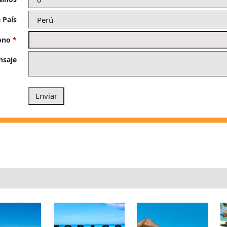
 País
fono
*
nsaje