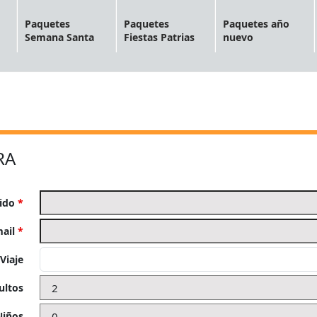
Paquetes
Paquetes
Paquetes año
Semana Santa
Fiestas Patrias
nuevo
RA
lido
*
mail
*
Viaje
ultos
Niños