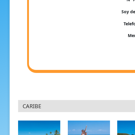
Soy de
Tele
Me
CARIBE