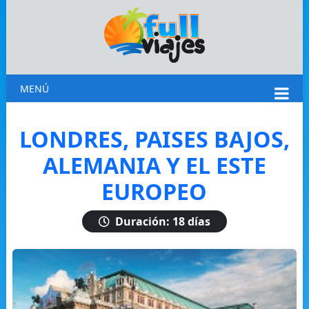
MENÚ
LONDRES, PAISES BAJOS,
ALEMANIA Y EL ESTE
EUROPEO
Duración: 18 días