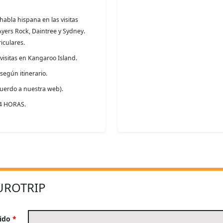
abla hispana en las visitas
yers Rock, Daintree y Sydney.
iculares.
 visitas en Kangaroo Island.
según itinerario.
cuerdo a nuestra web).
24 HORAS.
UROTRIP
lido
*