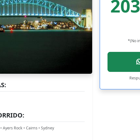
20
*(No i
Respu
S:
ORRIDO:
• Ayers Rock • Cairns • Sydney