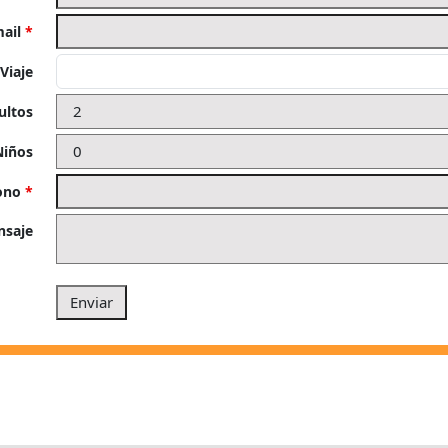
mail
*
Viaje
ultos
Niños
fono
*
nsaje