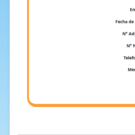
E
Fecha de 
N° Ad
N° 
Tele
Me