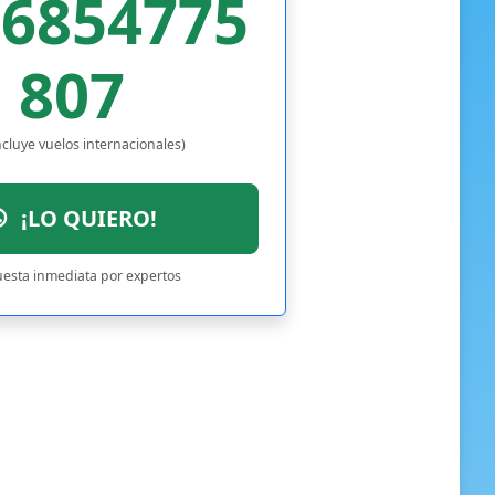
36854775
807
ncluye vuelos internacionales)
¡LO QUIERO!
esta inmediata por expertos