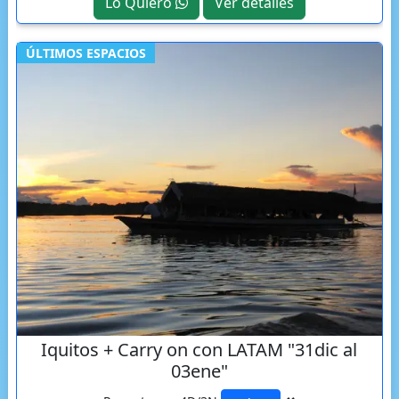
Lo Quiero
Ver detalles
ÚLTIMOS ESPACIOS
Iquitos + Carry on con LATAM "31dic al
03ene"