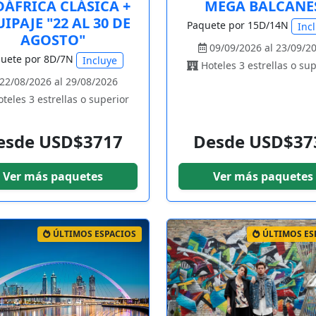
DÁFRICA CLÁSICA +
MEGA BALCANE
IPAJE "22 AL 30 DE
Paquete por 15D/14N
Inc
AGOSTO"
09/09/2026 al 23/09/2
uete por 8D/7N
Incluye
Hoteles 3 estrellas o sup
22/08/2026 al 29/08/2026
teles 3 estrellas o superior
esde USD$3717
Desde USD$37
Ver más paquetes
Ver más paquetes
ÚLTIMOS ESPACIOS
ÚLTIMOS ES