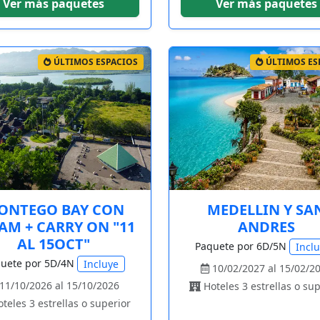
Ver más paquetes
Ver más paquetes
ÚLTIMOS ESPACIOS
ÚLTIMOS ES
ONTEGO BAY CON
MEDELLIN Y SA
AM + CARRY ON "11
ANDRES
AL 15OCT"
Paquete por 6D/5N
Incl
uete por 5D/4N
Incluye
10/02/2027 al 15/02/2
11/10/2026 al 15/10/2026
Hoteles 3 estrellas o sup
teles 3 estrellas o superior