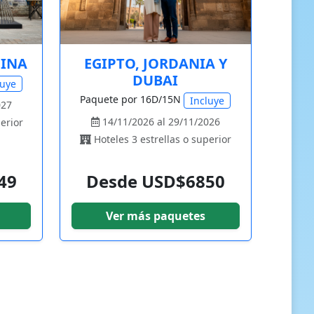
HINA
EGIPTO, JORDANIA Y
DUBAI
luye
Paquete por 16D/15N
Incluye
027
14/11/2026 al 29/11/2026
erior
Hoteles 3 estrellas o superior
49
Desde USD$6850
Ver más paquetes