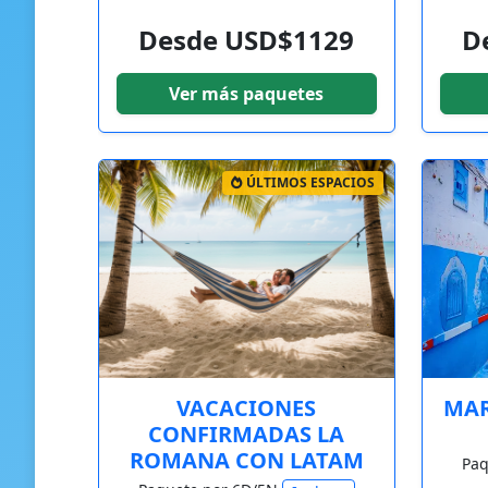
Desde USD$1129
D
Ver más paquetes
ÚLTIMOS ESPACIOS
VACACIONES
MAR
CONFIRMADAS LA
ROMANA CON LATAM
Paq