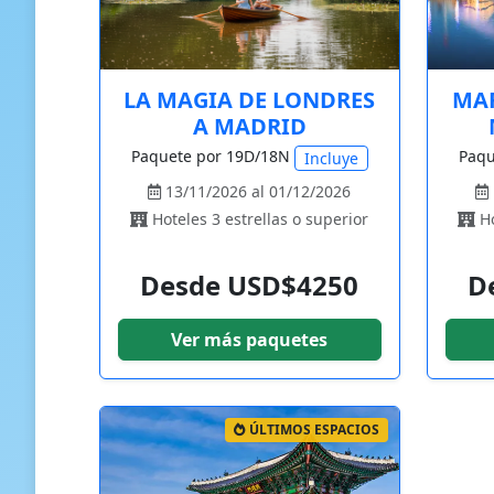
LA MAGIA DE LONDRES
MAR
A MADRID
Paquete por 19D/18N
Paqu
Incluye
13/11/2026 al 01/12/2026
Hoteles 3 estrellas o superior
Ho
Desde USD$4250
D
Ver más paquetes
ÚLTIMOS ESPACIOS