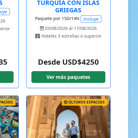
S
TURQUÍA CON ISLAS
GRIEGAS
luye
Paquete por 15D/14N
Incluye
026
03/08/2026 al 17/08/2026
erior
Hoteles 3 estrellas o superior
35
Desde USD$4250
Ver más paquetes
PACIOS
ÚLTIMOS ESPACIOS