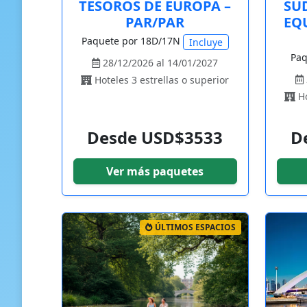
TESOROS DE EUROPA –
SU
PAR/PAR
EQU
Paquete por 18D/17N
Incluye
Paq
28/12/2026 al 14/01/2027
Hoteles 3 estrellas o superior
Ho
Desde USD$3533
D
Ver más paquetes
ÚLTIMOS ESPACIOS