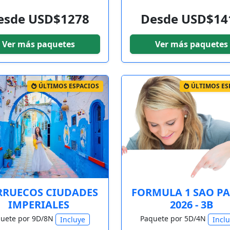
esde USD$1278
Desde USD$14
Ver más paquetes
Ver más paquetes
ÚLTIMOS ESPACIOS
ÚLTIMOS ES
RUECOS CIUDADES
FORMULA 1 SAO P
IMPERIALES
2026 - 3B
uete por 9D/8N
Paquete por 5D/4N
Incluye
Incl