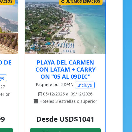
PACIOS
ÚLTIMOS ESPACIOS
O DE
PLAYA DEL CARMEN
CON LATAM + CARRY
ON "05 AL 09DIC"
uye
Paquete por 5D/4N
Incluye
027
05/12/2026 al 09/12/2026
erior
Hoteles 3 estrellas o superior
99
Desde USD$1041