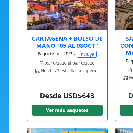
CARTAGENA + BOLSO DE
SA
MANO "05 AL 08OCT"
CON
MA
Paquete por 4D/3N
Incluye
Paq
05/10/2026 al 08/10/2026
Hoteles 3 estrellas o superior
Ho
Desde USD$643
D
Ver más paquetes