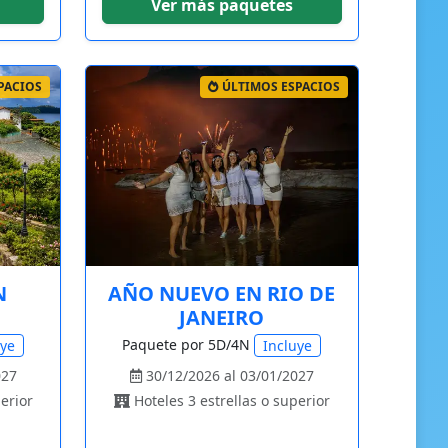
Ver más paquetes
PACIOS
ÚLTIMOS ESPACIOS
N
AÑO NUEVO EN RIO DE
JANEIRO
Paquete por 5D/4N
uye
Incluye
027
30/12/2026 al 03/01/2027
erior
Hoteles 3 estrellas o superior