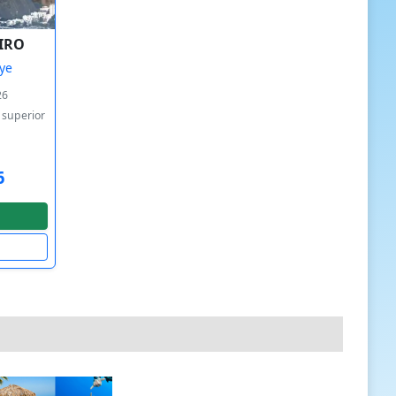
EIRO
ye
26
o superior
6