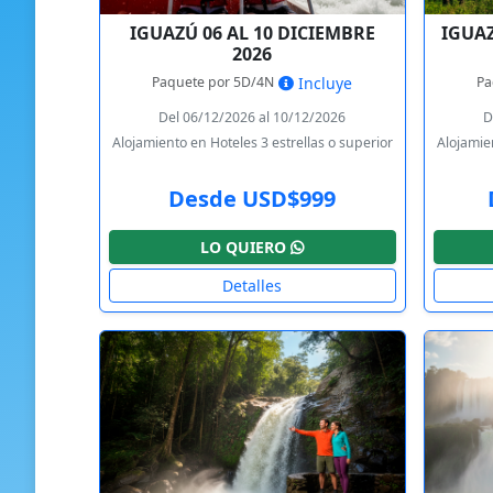
IGUAZÚ 06 AL 10 DICIEMBRE
IGUAZ
2026
Paquete por 5D/4N
Pa
Incluye
Del 06/12/2026 al 10/12/2026
D
Alojamiento en Hoteles 3 estrellas o superior
Alojamien
Desde USD$999
LO QUIERO
Detalles