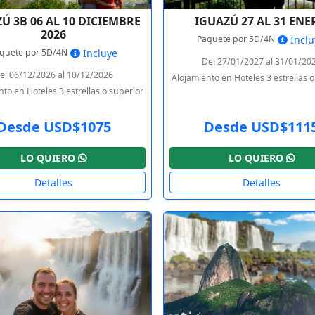
Ú 3B 06 AL 10 DICIEMBRE
IGUAZÚ 27 AL 31 EN
2026
Paquete por 5D/4N
Inclu
quete por 5D/4N
Incluye
Del 27/01/2027 al 31/01/20
el 06/12/2026 al 10/12/2026
Alojamiento en Hoteles 3 estrellas 
to en Hoteles 3 estrellas o superior
Desde USD$1075
Desde USD$111
LO QUIERO
LO QUIERO
Detalles
Detalles