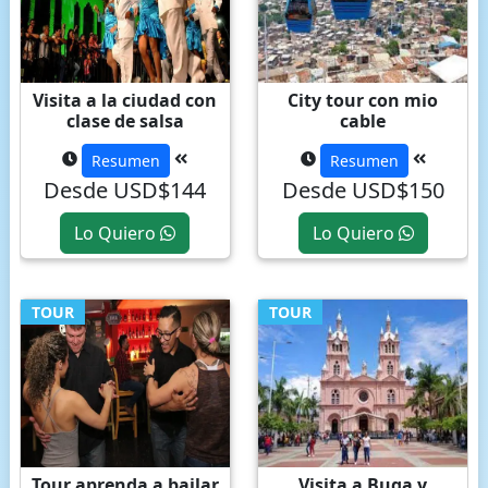
Visita a la ciudad con
City tour con mio
clase de salsa
cable
Resumen
Resumen
Desde USD$144
Desde USD$150
Lo Quiero
Lo Quiero
TOUR
TOUR
Tour aprenda a bailar
Visita a Buga y