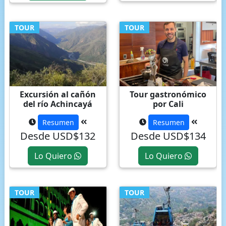
TOUR
TOUR
Excursión al cañón
Tour gastronómico
del río Achincayá
por Cali
Resumen
Resumen
Desde USD$132
Desde USD$134
Lo Quiero
Lo Quiero
TOUR
TOUR