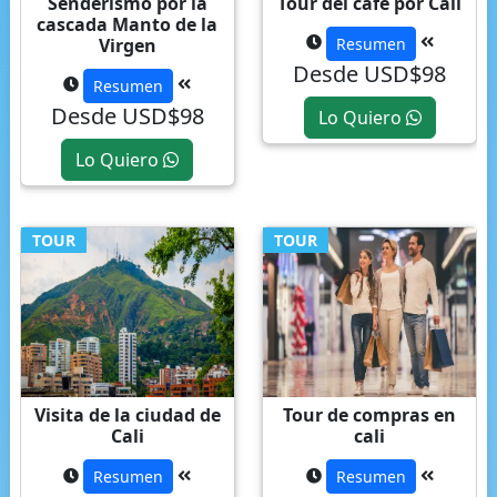
Senderismo por la
Tour del café por Cali
cascada Manto de la
Virgen
Resumen
Desde USD$98
Resumen
Desde USD$98
Lo Quiero
Lo Quiero
TOUR
TOUR
Visita de la ciudad de
Tour de compras en
Cali
cali
Resumen
Resumen