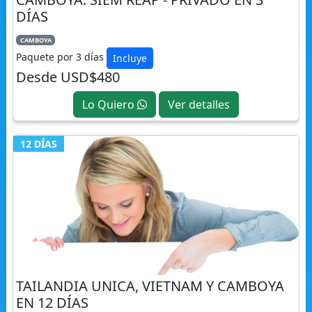
DÍAS
CAMBOYA
Paquete por 3 días
Incluye
Desde USD$480
Lo Quiero
Ver detalles
12 DÍAS
TAILANDIA UNICA, VIETNAM Y CAMBOYA
EN 12 DÍAS