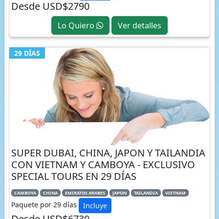
Desde USD$2790
Lo Quiero
Ver detalles
29 DÍAS
SUPER DUBAI, CHINA, JAPON Y TAILANDIA
CON VIETNAM Y CAMBOYA - EXCLUSIVO
SPECIAL TOURS EN 29 DÍAS
CAMBOYA
CHINA
EMIRATOS ARABES
JAPON
TAILANDIA
VIETNAM
Paquete por 29 días
Incluye
Desde USD$6730