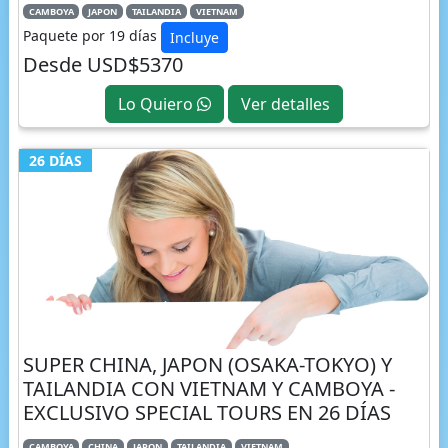
CAMBOYA
JAPON
TAILANDIA
VIETNAM
Paquete por 19 días
Incluye
Desde USD$5370
Lo Quiero
Ver detalles
26 DÍAS
SUPER CHINA, JAPON (OSAKA-TOKYO) Y
TAILANDIA CON VIETNAM Y CAMBOYA -
EXCLUSIVO SPECIAL TOURS EN 26 DÍAS
CAMBOYA
CHINA
JAPON
TAILANDIA
VIETNAM