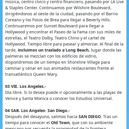
música, centro cívico y centro financiero, pasando por LA Live
& Staples Center. Continuamos por Wilshire Boulevard,
dirigiéndonos al oeste de la ciudad, pasando por el Barrio
Coreano y los Fosos de Brea para llegar a Beverly Hills.
Continuaremos por Sunset Boulevard para llegar a
Hollywood y encontrar el Paseo de la Fama con sus miles de
estrellas, el Teatro Dolby, Teatro Chino y el cartel de
Hollywood. Tiempo libre para pasear y almorzar. Al final de la
tarde,
incluimos un traslado a Long Beach
, lugar donde las
palmeras se mezclan con los edificios de vidrio,
dispondremos de un tiempo en Shoreline Village para
caminar y cenar en sus animados restaurantes frente al
transatlántico Queen Mary.
03 VIE. Los Angeles.-
Día libre. Si lo desea puede ir opcionalmente a las playas de
Venice y Santa Monica o conocer los Estudios Universal.
04 SAB. Los Angeles- San Diego.-
Después del desayuno, salimos hacia
SAN DIEGO
. Tras un
tiempo para conocer el
Old Town
, que con su ambiente
mexicano nos recuerda la proximidad de la frontera,