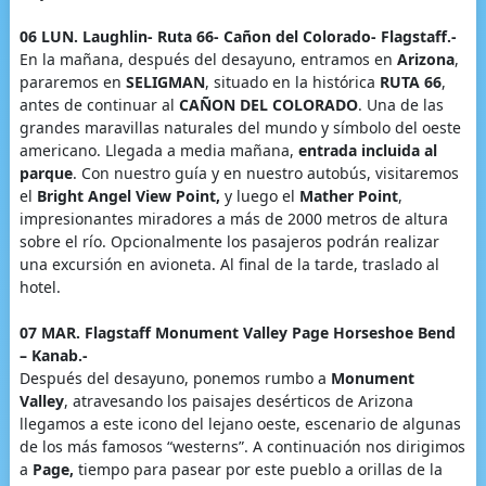
06 LUN. Laughlin- Ruta 66- Cañon del Colorado- Flagstaff.-
En la mañana, después del desayuno, entramos en
Arizona
,
pararemos en
SELIGMAN
, situado en la histórica
RUTA 66
,
antes de continuar al
CAÑON DEL COLORADO
. Una de las
grandes maravillas naturales del mundo y símbolo del oeste
americano. Llegada a media mañana,
entrada incluida al
parque
. Con nuestro guía y en nuestro autobús, visitaremos
el
Bright Angel View Point,
y luego el
Mather Point
,
impresionantes miradores a más de 2000 metros de altura
sobre el río. Opcionalmente los pasajeros podrán realizar
una excursión en avioneta. Al final de la tarde, traslado al
hotel.
07 MAR. Flagstaff Monument Valley Page Horseshoe Bend
– Kanab.-
Después del desayuno, ponemos rumbo a
Monument
Valley
, atravesando los paisajes desérticos de Arizona
llegamos a este icono del lejano oeste, escenario de algunas
de los más famosos “westerns”. A continuación nos dirigimos
a
Page,
tiempo para pasear por este pueblo a orillas de la