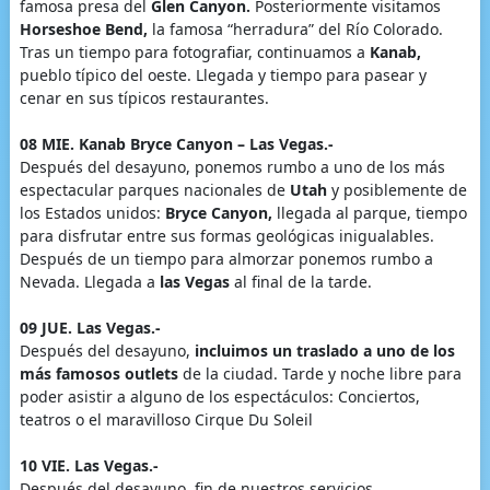
famosa presa del
Glen Canyon.
Posteriormente visitamos
Horseshoe Bend,
la famosa “herradura” del Río Colorado.
Tras un tiempo para fotografiar, continuamos a
Kanab,
pueblo típico del oeste. Llegada y tiempo para pasear y
cenar en sus típicos restaurantes.
08 MIE. Kanab Bryce Canyon – Las Vegas.-
Después del desayuno, ponemos rumbo a uno de los más
espectacular parques nacionales de
Utah
y posiblemente de
los Estados unidos:
Bryce Canyon,
llegada al parque, tiempo
para disfrutar entre sus formas geológicas inigualables.
Después de un tiempo para almorzar ponemos rumbo a
Nevada. Llegada a
las Vegas
al final de la tarde.
09 JUE. Las Vegas.-
Después del desayuno,
incluimos un traslado a uno de los
más famosos outlets
de la ciudad. Tarde y noche libre para
poder asistir a alguno de los espectáculos: Conciertos,
teatros o el maravilloso Cirque Du Soleil
10 VIE. Las Vegas.-
Después del desayuno, fin de nuestros servicios.